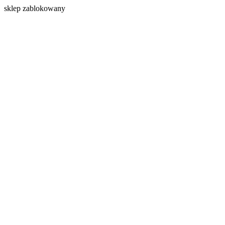
s
klep zablokowany