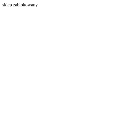
s
klep zablokowany