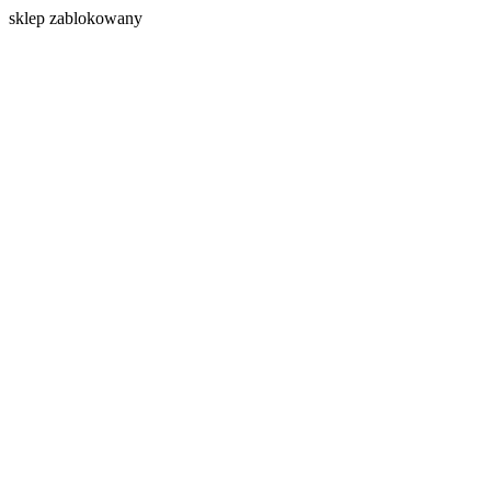
s
klep zablokowany