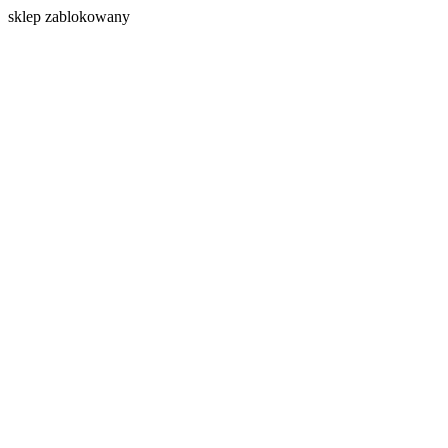
s
klep zablokowany