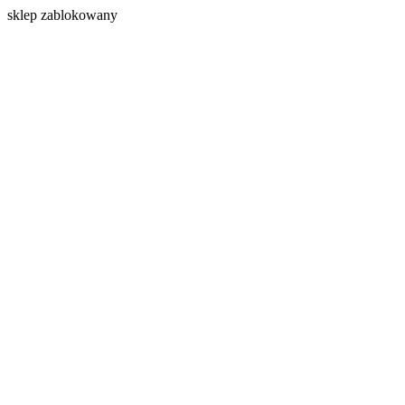
s
klep zablokowany