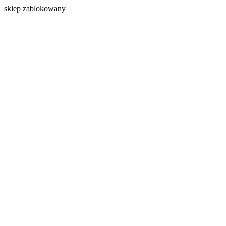
s
klep zablokowany