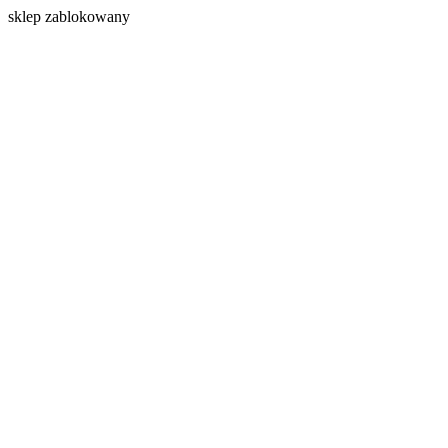
s
klep zablokowany