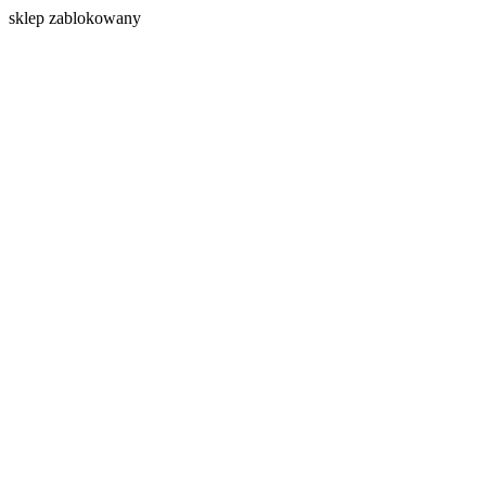
s
klep zablokowany