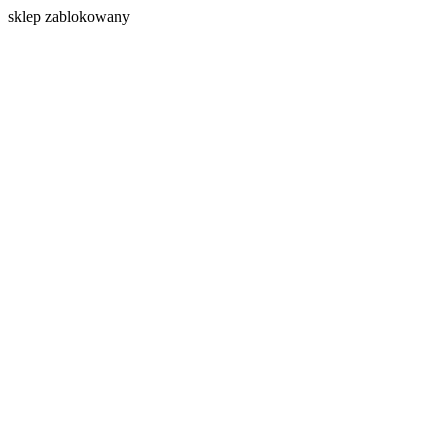
s
klep zablokowany