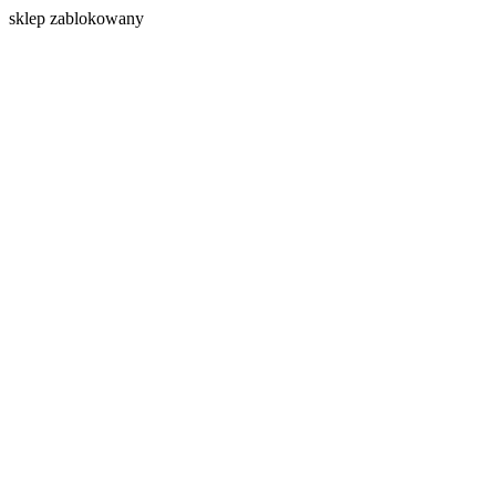
s
klep zablokowany