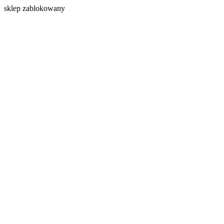
s
klep zablokowany