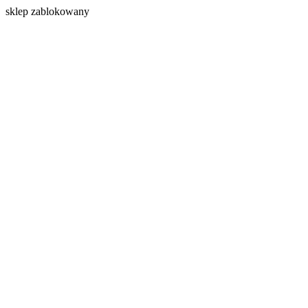
s
klep zablokowany