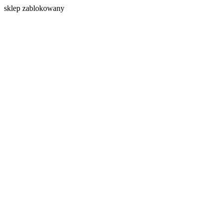
s
klep zablokowany