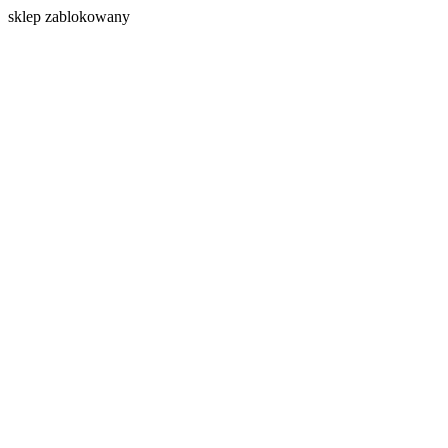
s
klep zablokowany