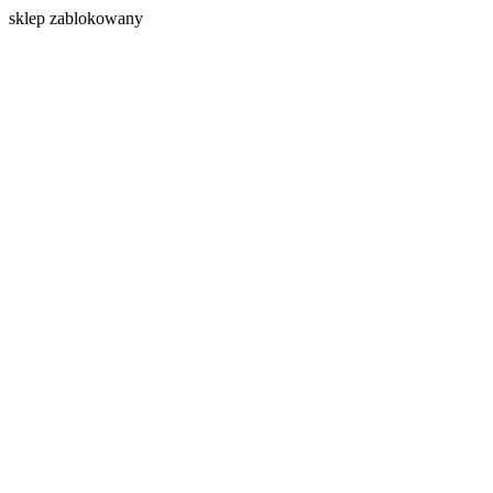
s
klep zablokowany