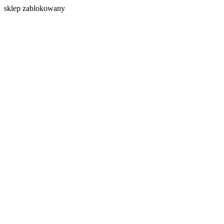
s
klep zablokowany