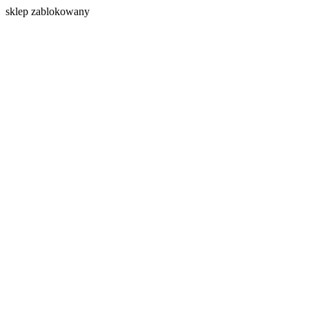
s
klep zablokowany