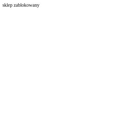
s
klep zablokowany