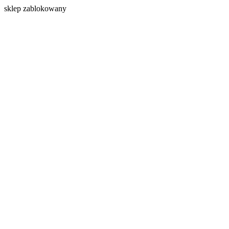
s
klep zablokowany