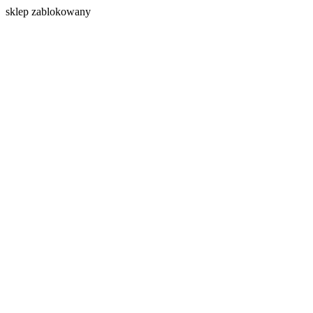
s
klep zablokowany