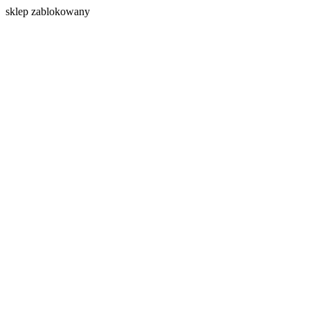
s
klep zablokowany