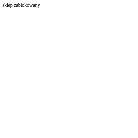
s
klep zablokowany