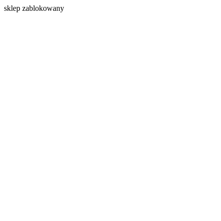
s
klep zablokowany