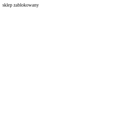
s
klep zablokowany