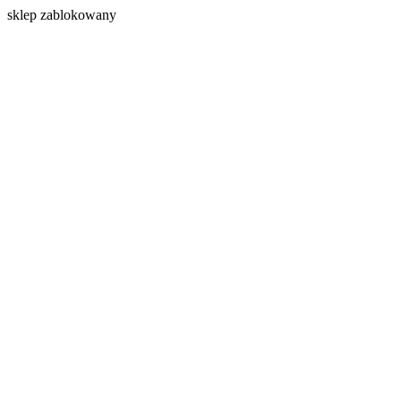
s
klep zablokowany