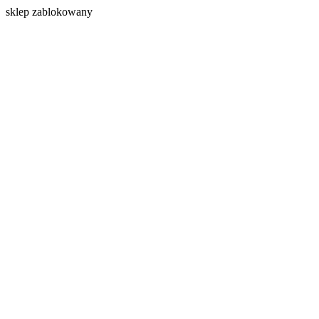
s
klep zablokowany