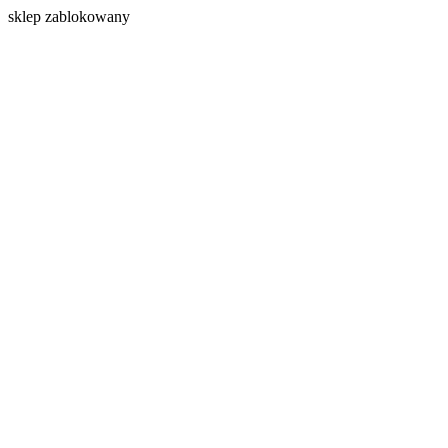
s
klep zablokowany