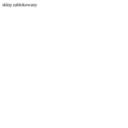
s
klep zablokowany